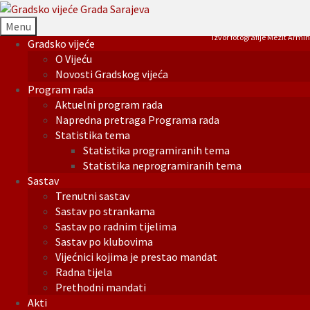
Menu
Izvor fotografije Mezit Armin
Gradsko vijeće
O Vijeću
Novosti Gradskog vijeća
Program rada
Aktuelni program rada
Napredna pretraga Programa rada
Statistika tema
Statistika programiranih tema
Statistika neprogramiranih tema
Sastav
Trenutni sastav
Sastav po strankama
Sastav po radnim tijelima
Sastav po klubovima
Vijećnici kojima je prestao mandat
Radna tijela
Prethodni mandati
Akti