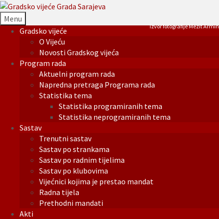
Menu
Izvor fotografije Mezit Armin
Gradsko vijeće
O Vijeću
Novosti Gradskog vijeća
Program rada
Aktuelni program rada
Napredna pretraga Programa rada
Statistika tema
Statistika programiranih tema
Statistika neprogramiranih tema
Sastav
Trenutni sastav
Sastav po strankama
Sastav po radnim tijelima
Sastav po klubovima
Vijećnici kojima je prestao mandat
Radna tijela
Prethodni mandati
Akti