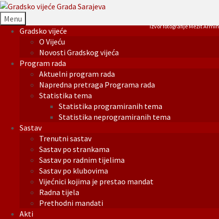
Menu
Izvor fotografije Mezit Armin
Gradsko vijeće
O Vijeću
Novosti Gradskog vijeća
Program rada
Aktuelni program rada
Napredna pretraga Programa rada
Statistika tema
Statistika programiranih tema
Statistika neprogramiranih tema
Sastav
Trenutni sastav
Sastav po strankama
Sastav po radnim tijelima
Sastav po klubovima
Vijećnici kojima je prestao mandat
Radna tijela
Prethodni mandati
Akti