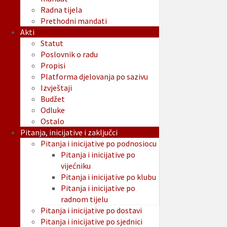
Radna tijela
Prethodni mandati
Akti
Statut
Poslovnik o radu
Propisi
Platforma djelovanja po sazivu
Izvještaji
Budžet
Odluke
Ostalo
Pitanja, inicijative i zaključci
Pitanja i inicijative po podnosiocu
Pitanja i inicijative po
vijećniku
Pitanja i inicijative po klubu
Pitanja i inicijative po
radnom tijelu
Pitanja i inicijative po dostavi
Pitanja i inicijative po sjednici