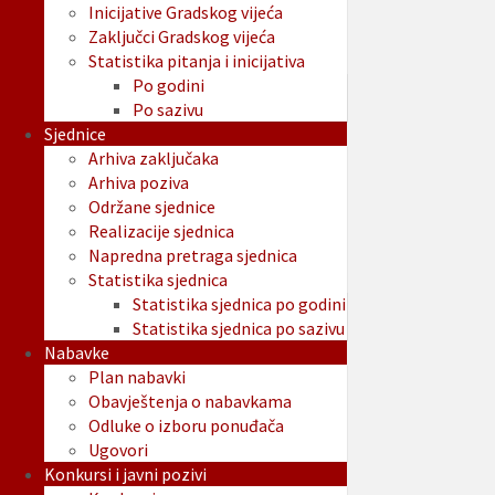
Inicijative Gradskog vijeća
Zaključci Gradskog vijeća
Statistika pitanja i inicijativa
Po godini
Po sazivu
Sjednice
Arhiva zaključaka
Arhiva poziva
Održane sjednice
Realizacije sjednica
Napredna pretraga sjednica
Statistika sjednica
Statistika sjednica po godini
Statistika sjednica po sazivu
Nabavke
Plan nabavki
Obavještenja o nabavkama
Odluke o izboru ponuđača
Ugovori
Konkursi i javni pozivi