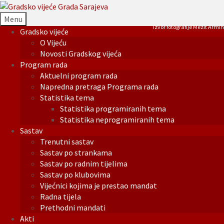
Menu
Izvor fotografije Mezit Armin
Gradsko vijeće
O Vijeću
Novosti Gradskog vijeća
Program rada
Aktuelni program rada
Napredna pretraga Programa rada
Statistika tema
Statistika programiranih tema
Statistika neprogramiranih tema
Sastav
Trenutni sastav
Sastav po strankama
Sastav po radnim tijelima
Sastav po klubovima
Vijećnici kojima je prestao mandat
Radna tijela
Prethodni mandati
Akti