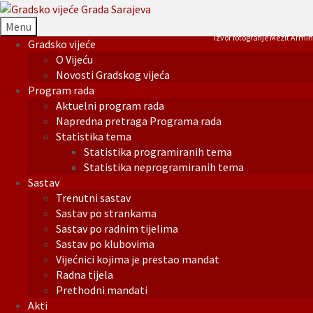
Menu
Izvor fotografije Mezit Armin
Gradsko vijeće
O Vijeću
Novosti Gradskog vijeća
Program rada
Aktuelni program rada
Napredna pretraga Programa rada
Statistika tema
Statistika programiranih tema
Statistika neprogramiranih tema
Sastav
Trenutni sastav
Sastav po strankama
Sastav po radnim tijelima
Sastav po klubovima
Vijećnici kojima je prestao mandat
Radna tijela
Prethodni mandati
Akti