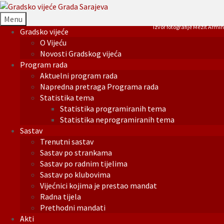
Menu
Izvor fotografije Mezit Armin
Gradsko vijeće
O Vijeću
Novosti Gradskog vijeća
Program rada
Aktuelni program rada
Napredna pretraga Programa rada
Statistika tema
Statistika programiranih tema
Statistika neprogramiranih tema
Sastav
Trenutni sastav
Sastav po strankama
Sastav po radnim tijelima
Sastav po klubovima
Vijećnici kojima je prestao mandat
Radna tijela
Prethodni mandati
Akti