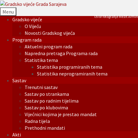
Menu
Izvor fotografije Mezit Armin
Gradsko vijeće
O Vijeću
Novosti Gradskog vijeća
Program rada
Aktuelni program rada
Napredna pretraga Programa rada
Statistika tema
Statistika programiranih tema
Statistika neprogramiranih tema
Sastav
Trenutni sastav
Sastav po strankama
Sastav po radnim tijelima
Sastav po klubovima
Vijećnici kojima je prestao mandat
Radna tijela
Prethodni mandati
Akti