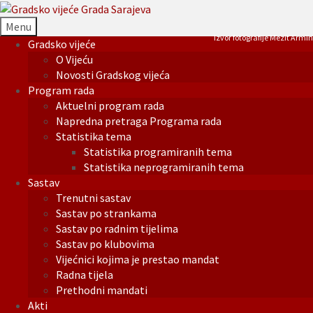
Menu
Izvor fotografije Mezit Armin
Gradsko vijeće
O Vijeću
Novosti Gradskog vijeća
Program rada
Aktuelni program rada
Napredna pretraga Programa rada
Statistika tema
Statistika programiranih tema
Statistika neprogramiranih tema
Sastav
Trenutni sastav
Sastav po strankama
Sastav po radnim tijelima
Sastav po klubovima
Vijećnici kojima je prestao mandat
Radna tijela
Prethodni mandati
Akti