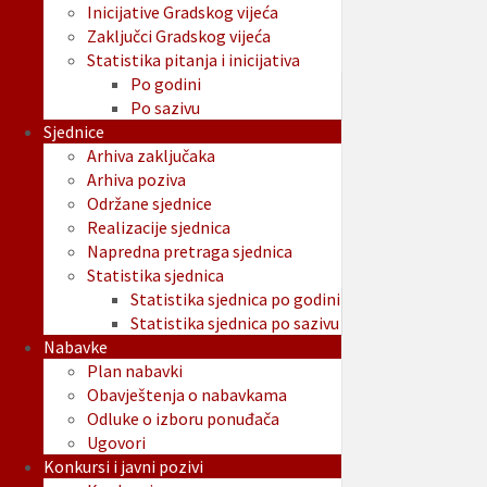
Inicijative Gradskog vijeća
Zaključci Gradskog vijeća
Statistika pitanja i inicijativa
Po godini
Po sazivu
Sjednice
Arhiva zaključaka
Arhiva poziva
Održane sjednice
Realizacije sjednica
Napredna pretraga sjednica
Statistika sjednica
Statistika sjednica po godini
Statistika sjednica po sazivu
Nabavke
Plan nabavki
Obavještenja o nabavkama
Odluke o izboru ponuđača
Ugovori
Konkursi i javni pozivi