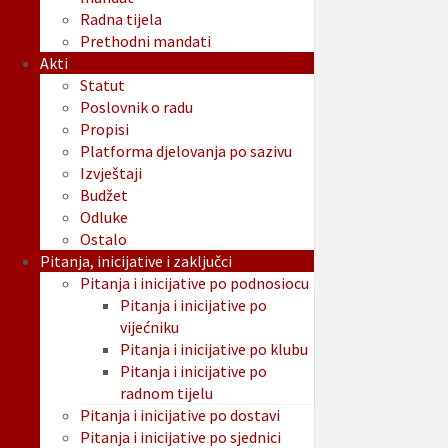
Radna tijela
Prethodni mandati
Akti
Statut
Poslovnik o radu
Propisi
Platforma djelovanja po sazivu
Izvještaji
Budžet
Odluke
Ostalo
Pitanja, inicijative i zaključci
Pitanja i inicijative po podnosiocu
Pitanja i inicijative po
vijećniku
Pitanja i inicijative po klubu
Pitanja i inicijative po
radnom tijelu
Pitanja i inicijative po dostavi
Pitanja i inicijative po sjednici