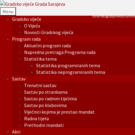
Menu
Izvor fotografije Mezit Armin
Gradsko vijeće
O Vijeću
Novosti Gradskog vijeća
Program rada
Aktuelni program rada
Napredna pretraga Programa rada
Statistika tema
Statistika programiranih tema
Statistika neprogramiranih tema
Sastav
Trenutni sastav
Sastav po strankama
Sastav po radnim tijelima
Sastav po klubovima
Vijećnici kojima je prestao mandat
Radna tijela
Prethodni mandati
Akti