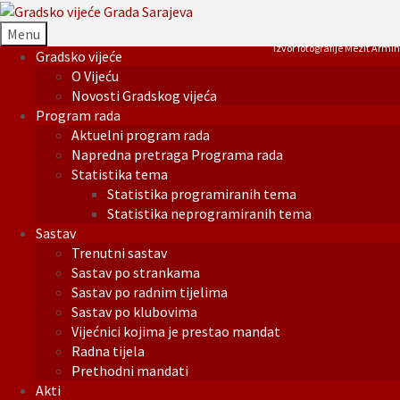
Menu
Izvor fotografije Mezit Armin
Gradsko vijeće
O Vijeću
Novosti Gradskog vijeća
Program rada
Aktuelni program rada
Napredna pretraga Programa rada
Statistika tema
Statistika programiranih tema
Statistika neprogramiranih tema
Sastav
Trenutni sastav
Sastav po strankama
Sastav po radnim tijelima
Sastav po klubovima
Vijećnici kojima je prestao mandat
Radna tijela
Prethodni mandati
Akti