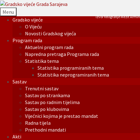
Menu
Izvor fotografije Mezit Armin
Gradsko vijeće
O Vijeću
Novosti Gradskog vijeća
Program rada
Aktuelni program rada
Napredna pretraga Programa rada
Statistika tema
Statistika programiranih tema
Statistika neprogramiranih tema
Sastav
Trenutni sastav
Sastav po strankama
Sastav po radnim tijelima
Sastav po klubovima
Vijećnici kojima je prestao mandat
Radna tijela
Prethodni mandati
Akti