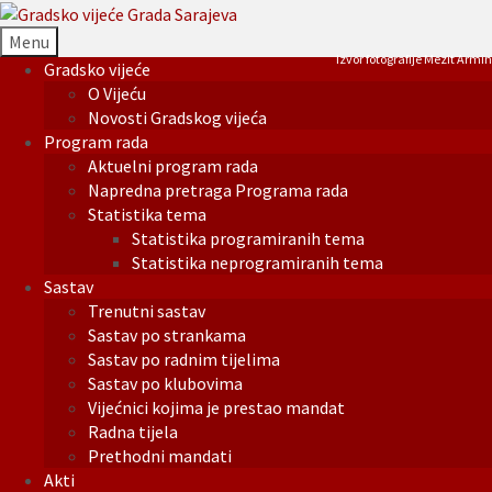
Menu
Izvor fotografije Mezit Armin
Gradsko vijeće
O Vijeću
Novosti Gradskog vijeća
Program rada
Aktuelni program rada
Napredna pretraga Programa rada
Statistika tema
Statistika programiranih tema
Statistika neprogramiranih tema
Sastav
Trenutni sastav
Sastav po strankama
Sastav po radnim tijelima
Sastav po klubovima
Vijećnici kojima je prestao mandat
Radna tijela
Prethodni mandati
Akti