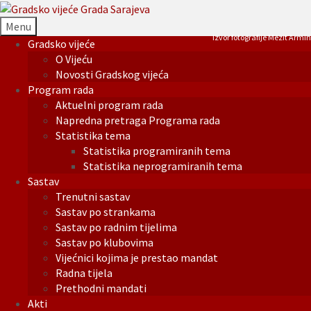
Menu
Izvor fotografije Mezit Armin
Gradsko vijeće
O Vijeću
Novosti Gradskog vijeća
Program rada
Aktuelni program rada
Napredna pretraga Programa rada
Statistika tema
Statistika programiranih tema
Statistika neprogramiranih tema
Sastav
Trenutni sastav
Sastav po strankama
Sastav po radnim tijelima
Sastav po klubovima
Vijećnici kojima je prestao mandat
Radna tijela
Prethodni mandati
Akti