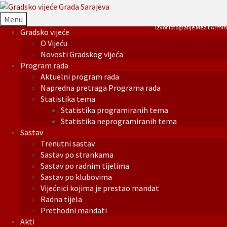
Menu
Izvor fotografije Mezit Armin
Gradsko vijeće
O Vijeću
Novosti Gradskog vijeća
Program rada
Aktuelni program rada
Napredna pretraga Programa rada
Statistika tema
Statistika programiranih tema
Statistika neprogramiranih tema
Sastav
Trenutni sastav
Sastav po strankama
Sastav po radnim tijelima
Sastav po klubovima
Vijećnici kojima je prestao mandat
Radna tijela
Prethodni mandati
Akti