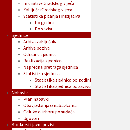
Inicijative Gradskog vijeća
Zaključci Gradskog vijeća
Statistika pitanja i inicijativa
Po godini
Po sazivu
Sjednice
Arhiva zaključaka
Arhiva poziva
Održane sjednice
Realizacije sjednica
Napredna pretraga sjednica
Statistika sjednica
Statistika sjednica po godini
Statistika sjednica po sazivu
Nabavke
Plan nabavki
Obavještenja o nabavkama
Odluke o izboru ponuđača
Ugovori
Konkursi i javni pozivi