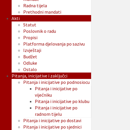
Radna tijela
Prethodni mandati
Akti
Statut
Poslovnik o radu
Propisi
Platforma djelovanja po sazivu
Izvještaji
Budžet
Odluke
Ostalo
Pitanja, inicijative i zaključci
Pitanja i inicijative po podnosiocu
Pitanja i inicijative po
vijećniku
Pitanja i inicijative po klubu
Pitanja i inicijative po
radnom tijelu
Pitanja i inicijative po dostavi
Pitanja i inicijative po sjednici