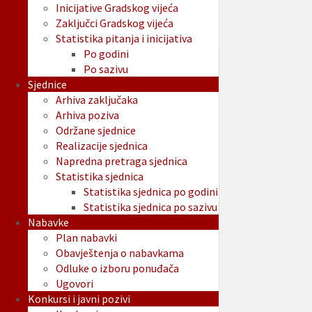
Inicijative Gradskog vijeća
Zaključci Gradskog vijeća
Statistika pitanja i inicijativa
Po godini
Po sazivu
Sjednice
Arhiva zaključaka
Arhiva poziva
Održane sjednice
Realizacije sjednica
Napredna pretraga sjednica
Statistika sjednica
Statistika sjednica po godini
Statistika sjednica po sazivu
Nabavke
Plan nabavki
Obavještenja o nabavkama
Odluke o izboru ponuđača
Ugovori
Konkursi i javni pozivi