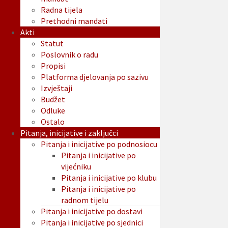
Radna tijela
Prethodni mandati
Akti
Statut
Poslovnik o radu
Propisi
Platforma djelovanja po sazivu
Izvještaji
Budžet
Odluke
Ostalo
Pitanja, inicijative i zaključci
Pitanja i inicijative po podnosiocu
Pitanja i inicijative po
vijećniku
Pitanja i inicijative po klubu
Pitanja i inicijative po
radnom tijelu
Pitanja i inicijative po dostavi
Pitanja i inicijative po sjednici