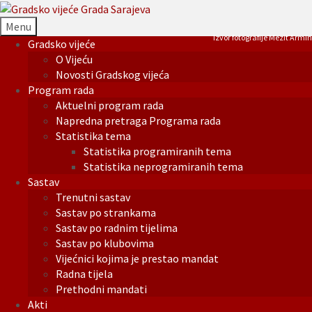
Menu
Izvor fotografije Mezit Armin
Gradsko vijeće
O Vijeću
Novosti Gradskog vijeća
Program rada
Aktuelni program rada
Napredna pretraga Programa rada
Statistika tema
Statistika programiranih tema
Statistika neprogramiranih tema
Sastav
Trenutni sastav
Sastav po strankama
Sastav po radnim tijelima
Sastav po klubovima
Vijećnici kojima je prestao mandat
Radna tijela
Prethodni mandati
Akti