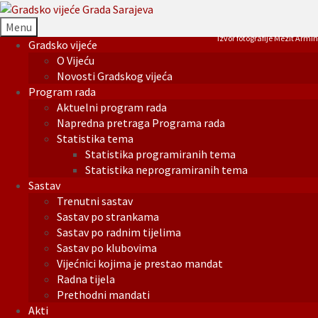
Menu
Izvor fotografije Mezit Armin
Gradsko vijeće
O Vijeću
Novosti Gradskog vijeća
Program rada
Aktuelni program rada
Napredna pretraga Programa rada
Statistika tema
Statistika programiranih tema
Statistika neprogramiranih tema
Sastav
Trenutni sastav
Sastav po strankama
Sastav po radnim tijelima
Sastav po klubovima
Vijećnici kojima je prestao mandat
Radna tijela
Prethodni mandati
Akti