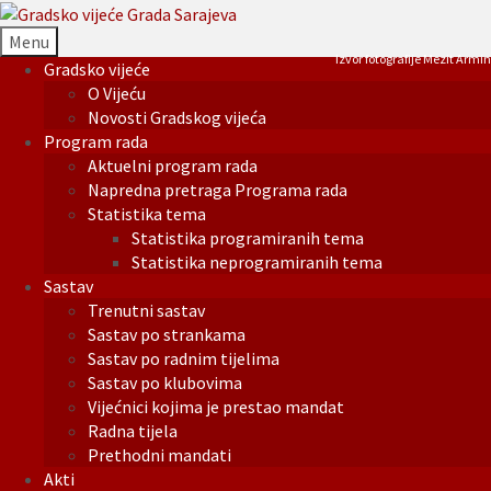
Menu
Izvor fotografije Mezit Armin
Gradsko vijeće
O Vijeću
Novosti Gradskog vijeća
Program rada
Aktuelni program rada
Napredna pretraga Programa rada
Statistika tema
Statistika programiranih tema
Statistika neprogramiranih tema
Sastav
Trenutni sastav
Sastav po strankama
Sastav po radnim tijelima
Sastav po klubovima
Vijećnici kojima je prestao mandat
Radna tijela
Prethodni mandati
Akti