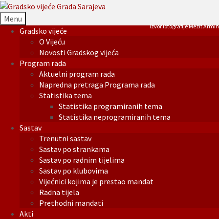
Menu
Izvor fotografije Mezit Armin
Gradsko vijeće
O Vijeću
Novosti Gradskog vijeća
Program rada
Aktuelni program rada
Napredna pretraga Programa rada
Statistika tema
Statistika programiranih tema
Statistika neprogramiranih tema
Sastav
Trenutni sastav
Sastav po strankama
Sastav po radnim tijelima
Sastav po klubovima
Vijećnici kojima je prestao mandat
Radna tijela
Prethodni mandati
Akti