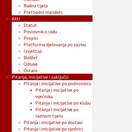
Radna tijela
Prethodni mandati
Akti
Statut
Poslovnik o radu
Propisi
Platforma djelovanja po sazivu
Izvještaji
Budžet
Odluke
Ostalo
Pitanja, inicijative i zaključci
Pitanja i inicijative po podnosiocu
Pitanja i inicijative po
vijećniku
Pitanja i inicijative po klubu
Pitanja i inicijative po
radnom tijelu
Pitanja i inicijative po dostavi
Pitanja i inicijative po sjednici