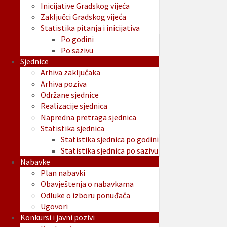
Inicijative Gradskog vijeća
Zaključci Gradskog vijeća
Statistika pitanja i inicijativa
Po godini
Po sazivu
Sjednice
Arhiva zaključaka
Arhiva poziva
Održane sjednice
Realizacije sjednica
Napredna pretraga sjednica
Statistika sjednica
Statistika sjednica po godini
Statistika sjednica po sazivu
Nabavke
Plan nabavki
Obavještenja o nabavkama
Odluke o izboru ponuđača
Ugovori
Konkursi i javni pozivi