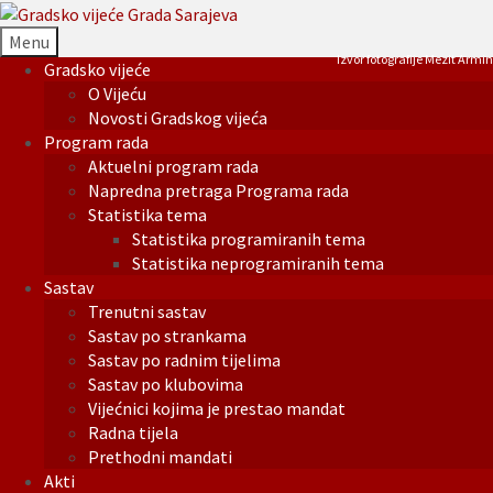
Menu
Izvor fotografije Mezit Armin
Gradsko vijeće
O Vijeću
Novosti Gradskog vijeća
Program rada
Aktuelni program rada
Napredna pretraga Programa rada
Statistika tema
Statistika programiranih tema
Statistika neprogramiranih tema
Sastav
Trenutni sastav
Sastav po strankama
Sastav po radnim tijelima
Sastav po klubovima
Vijećnici kojima je prestao mandat
Radna tijela
Prethodni mandati
Akti