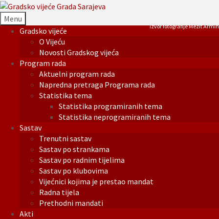
Menu
Izvor fotografije Mezit Armin
Gradsko vijeće
O Vijeću
Novosti Gradskog vijeća
Program rada
Aktuelni program rada
Napredna pretraga Programa rada
Statistika tema
Statistika programiranih tema
Statistika neprogramiranih tema
Sastav
Trenutni sastav
Sastav po strankama
Sastav po radnim tijelima
Sastav po klubovima
Vijećnici kojima je prestao mandat
Radna tijela
Prethodni mandati
Akti