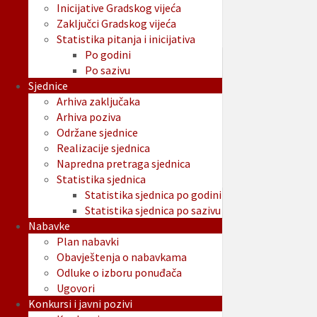
Inicijative Gradskog vijeća
Zaključci Gradskog vijeća
Statistika pitanja i inicijativa
Po godini
Po sazivu
Sjednice
Arhiva zaključaka
Arhiva poziva
Održane sjednice
Realizacije sjednica
Napredna pretraga sjednica
Statistika sjednica
Statistika sjednica po godini
Statistika sjednica po sazivu
Nabavke
Plan nabavki
Obavještenja o nabavkama
Odluke o izboru ponuđača
Ugovori
Konkursi i javni pozivi