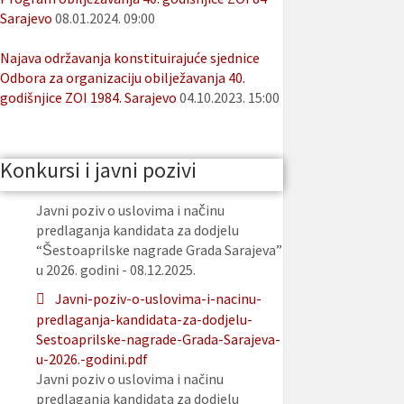
Sarajevo
08.01.2024. 09:00
Najava održavanja konstituirajuće sjednice
Odbora za organizaciju obilježavanja 40.
godišnjice ZOI 1984. Sarajevo
04.10.2023. 15:00
Konkursi i javni pozivi
Javni poziv o uslovima i načinu
predlaganja kandidata za dodjelu
“Šestoaprilske nagrade Grada Sarajeva”
u 2026. godini - 08.12.2025.
Javni-poziv-o-uslovima-i-nacinu-
predlaganja-kandidata-za-dodjelu-
Sestoaprilske-nagrade-Grada-Sarajeva-
u-2026.-godini.pdf
Javni poziv o uslovima i načinu
predlaganja kandidata za dodjelu