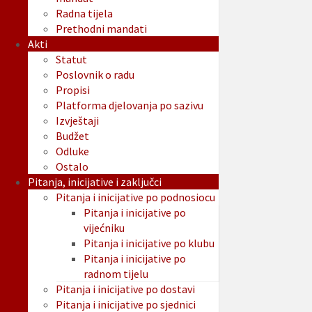
Radna tijela
Prethodni mandati
Akti
Statut
Poslovnik o radu
Propisi
Platforma djelovanja po sazivu
Izvještaji
Budžet
Odluke
Ostalo
Pitanja, inicijative i zaključci
Pitanja i inicijative po podnosiocu
Pitanja i inicijative po
vijećniku
Pitanja i inicijative po klubu
Pitanja i inicijative po
radnom tijelu
Pitanja i inicijative po dostavi
Pitanja i inicijative po sjednici