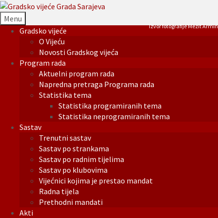
Menu
Izvor fotografije Mezit Armin
Gradsko vijeće
O Vijeću
Novosti Gradskog vijeća
Program rada
Aktuelni program rada
Napredna pretraga Programa rada
Statistika tema
Statistika programiranih tema
Statistika neprogramiranih tema
Sastav
Trenutni sastav
Sastav po strankama
Sastav po radnim tijelima
Sastav po klubovima
Vijećnici kojima je prestao mandat
Radna tijela
Prethodni mandati
Akti