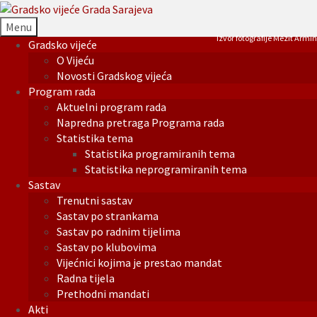
Menu
Izvor fotografije Mezit Armin
Gradsko vijeće
O Vijeću
Novosti Gradskog vijeća
Program rada
Aktuelni program rada
Napredna pretraga Programa rada
Statistika tema
Statistika programiranih tema
Statistika neprogramiranih tema
Sastav
Trenutni sastav
Sastav po strankama
Sastav po radnim tijelima
Sastav po klubovima
Vijećnici kojima je prestao mandat
Radna tijela
Prethodni mandati
Akti