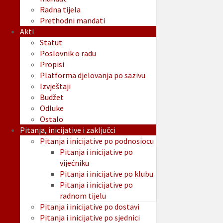
Radna tijela
Prethodni mandati
Akti
Statut
Poslovnik o radu
Propisi
Platforma djelovanja po sazivu
Izvještaji
Budžet
Odluke
Ostalo
Pitanja, inicijative i zaključci
Pitanja i inicijative po podnosiocu
Pitanja i inicijative po
vijećniku
Pitanja i inicijative po klubu
Pitanja i inicijative po
radnom tijelu
Pitanja i inicijative po dostavi
Pitanja i inicijative po sjednici