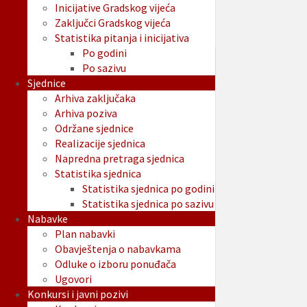
Inicijative Gradskog vijeća
Zaključci Gradskog vijeća
Statistika pitanja i inicijativa
Po godini
Po sazivu
Sjednice
Arhiva zaključaka
Arhiva poziva
Održane sjednice
Realizacije sjednica
Napredna pretraga sjednica
Statistika sjednica
Statistika sjednica po godini
Statistika sjednica po sazivu
Nabavke
Plan nabavki
Obavještenja o nabavkama
Odluke o izboru ponuđača
Ugovori
Konkursi i javni pozivi