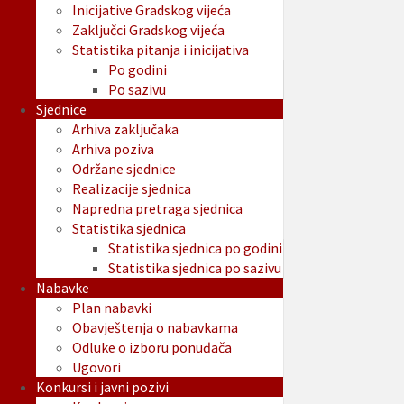
Inicijative Gradskog vijeća
Zaključci Gradskog vijeća
Statistika pitanja i inicijativa
Po godini
Po sazivu
Sjednice
Arhiva zaključaka
Arhiva poziva
Održane sjednice
Realizacije sjednica
Napredna pretraga sjednica
Statistika sjednica
Statistika sjednica po godini
Statistika sjednica po sazivu
Nabavke
Plan nabavki
Obavještenja o nabavkama
Odluke o izboru ponuđača
Ugovori
Konkursi i javni pozivi