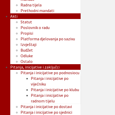
Radna tijela
Prethodni mandati
Akti
Statut
Poslovnik o radu
Propisi
Platforma djelovanja po sazivu
Izvještaji
Budžet
Odluke
Ostalo
Pitanja, inicijative i zaključci
Pitanja i inicijative po podnosiocu
Pitanja i inicijative po
vijećniku
Pitanja i inicijative po klubu
Pitanja i inicijative po
radnom tijelu
Pitanja i inicijative po dostavi
Pitanja i inicijative po sjednici