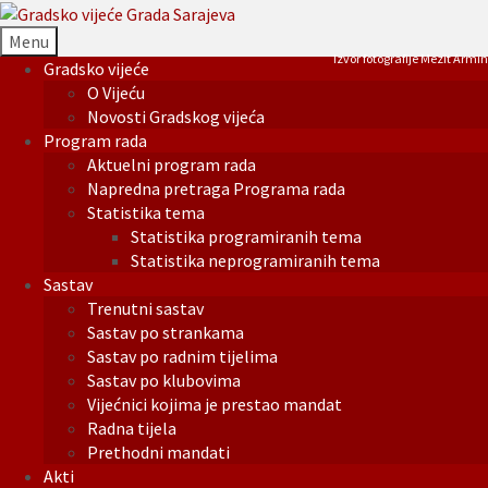
Menu
Izvor fotografije Mezit Armin
Gradsko vijeće
O Vijeću
Novosti Gradskog vijeća
Program rada
Aktuelni program rada
Napredna pretraga Programa rada
Statistika tema
Statistika programiranih tema
Statistika neprogramiranih tema
Sastav
Trenutni sastav
Sastav po strankama
Sastav po radnim tijelima
Sastav po klubovima
Vijećnici kojima je prestao mandat
Radna tijela
Prethodni mandati
Akti