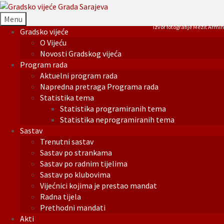
Menu
Izvor fotografije Mezit Armin
Gradsko vijeće
O Vijeću
Novosti Gradskog vijeća
Program rada
Aktuelni program rada
Napredna pretraga Programa rada
Statistika tema
Statistika programiranih tema
Statistika neprogramiranih tema
Sastav
Trenutni sastav
Sastav po strankama
Sastav po radnim tijelima
Sastav po klubovima
Vijećnici kojima je prestao mandat
Radna tijela
Prethodni mandati
Akti