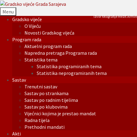
Menu
Izvor fotografije Mezit Armin
Gradsko vijeće
O Vijeću
Novosti Gradskog vijeća
Program rada
Aktuelni program rada
Napredna pretraga Programa rada
Statistika tema
Statistika programiranih tema
Statistika neprogramiranih tema
Sastav
Trenutni sastav
Sastav po strankama
Sastav po radnim tijelima
Sastav po klubovima
Vijećnici kojima je prestao mandat
Radna tijela
Prethodni mandati
Akti