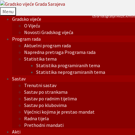
Menu
Izvor fotografije Mezit Armin
Gradsko vijeće
O Vijeću
Novosti Gradskog vijeća
Program rada
Aktuelni program rada
Napredna pretraga Programa rada
Statistika tema
Statistika programiranih tema
Statistika neprogramiranih tema
Sastav
Trenutni sastav
Sastav po strankama
Sastav po radnim tijelima
Sastav po klubovima
Vijećnici kojima je prestao mandat
Radna tijela
Prethodni mandati
Akti