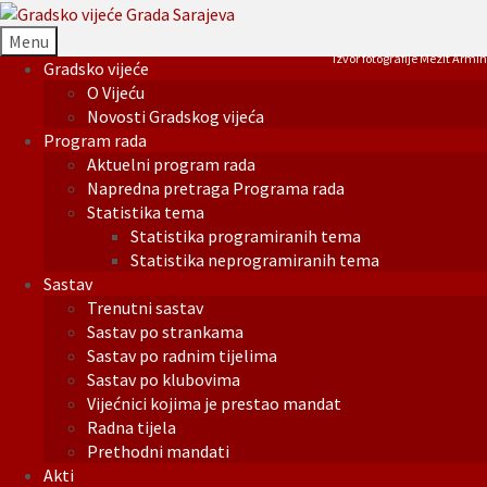
Menu
Izvor fotografije Mezit Armin
Gradsko vijeće
O Vijeću
Novosti Gradskog vijeća
Program rada
Aktuelni program rada
Napredna pretraga Programa rada
Statistika tema
Statistika programiranih tema
Statistika neprogramiranih tema
Sastav
Trenutni sastav
Sastav po strankama
Sastav po radnim tijelima
Sastav po klubovima
Vijećnici kojima je prestao mandat
Radna tijela
Prethodni mandati
Akti