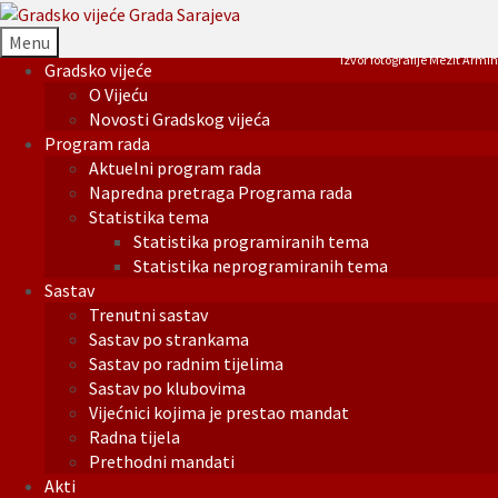
Menu
Izvor fotografije Mezit Armin
Gradsko vijeće
O Vijeću
Novosti Gradskog vijeća
Program rada
Aktuelni program rada
Napredna pretraga Programa rada
Statistika tema
Statistika programiranih tema
Statistika neprogramiranih tema
Sastav
Trenutni sastav
Sastav po strankama
Sastav po radnim tijelima
Sastav po klubovima
Vijećnici kojima je prestao mandat
Radna tijela
Prethodni mandati
Akti