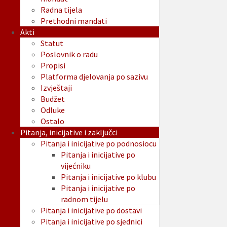
Radna tijela
Prethodni mandati
Akti
Statut
Poslovnik o radu
Propisi
Platforma djelovanja po sazivu
Izvještaji
Budžet
Odluke
Ostalo
Pitanja, inicijative i zaključci
Pitanja i inicijative po podnosiocu
Pitanja i inicijative po
vijećniku
Pitanja i inicijative po klubu
Pitanja i inicijative po
radnom tijelu
Pitanja i inicijative po dostavi
Pitanja i inicijative po sjednici