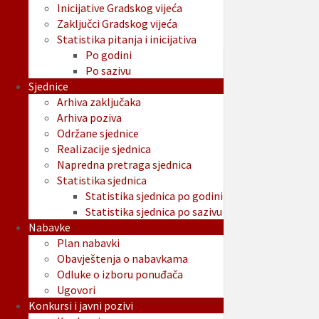
Inicijative Gradskog vijeća
Zaključci Gradskog vijeća
Statistika pitanja i inicijativa
Po godini
Po sazivu
Sjednice
Arhiva zaključaka
Arhiva poziva
Održane sjednice
Realizacije sjednica
Napredna pretraga sjednica
Statistika sjednica
Statistika sjednica po godini
Statistika sjednica po sazivu
Nabavke
Plan nabavki
Obavještenja o nabavkama
Odluke o izboru ponuđača
Ugovori
Konkursi i javni pozivi