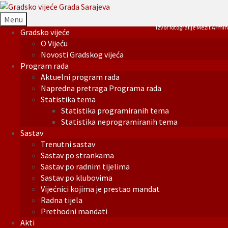
Menu
Izvor fotografije Mezit Armin
Gradsko vijeće
O Vijeću
Novosti Gradskog vijeća
Program rada
Aktuelni program rada
Napredna pretraga Programa rada
Statistika tema
Statistika programiranih tema
Statistika neprogramiranih tema
Sastav
Trenutni sastav
Sastav po strankama
Sastav po radnim tijelima
Sastav po klubovima
Vijećnici kojima je prestao mandat
Radna tijela
Prethodni mandati
Akti