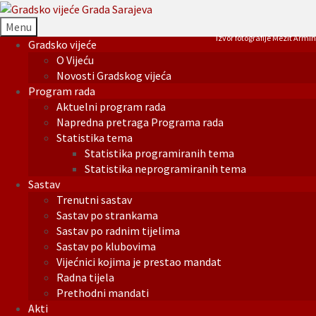
Menu
Izvor fotografije Mezit Armin
Gradsko vijeće
O Vijeću
Novosti Gradskog vijeća
Program rada
Aktuelni program rada
Napredna pretraga Programa rada
Statistika tema
Statistika programiranih tema
Statistika neprogramiranih tema
Sastav
Trenutni sastav
Sastav po strankama
Sastav po radnim tijelima
Sastav po klubovima
Vijećnici kojima je prestao mandat
Radna tijela
Prethodni mandati
Akti