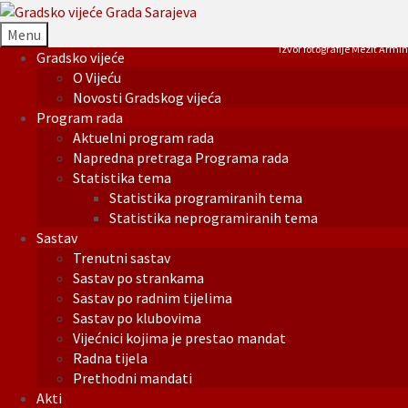
Menu
Izvor fotografije Mezit Armin
Gradsko vijeće
O Vijeću
Novosti Gradskog vijeća
Program rada
Aktuelni program rada
Napredna pretraga Programa rada
Statistika tema
Statistika programiranih tema
Statistika neprogramiranih tema
Sastav
Trenutni sastav
Sastav po strankama
Sastav po radnim tijelima
Sastav po klubovima
Vijećnici kojima je prestao mandat
Radna tijela
Prethodni mandati
Akti