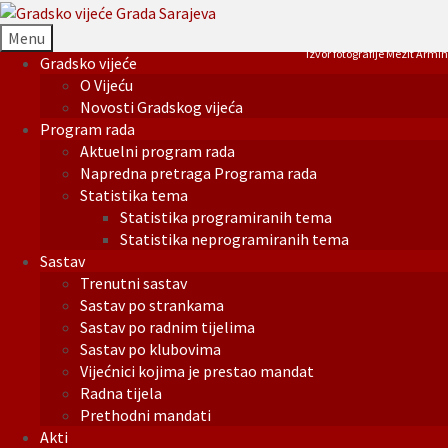
Menu
Izvor fotografije Mezit Armin
Gradsko vijeće
O Vijeću
Novosti Gradskog vijeća
Program rada
Aktuelni program rada
Napredna pretraga Programa rada
Statistika tema
Statistika programiranih tema
Statistika neprogramiranih tema
Sastav
Trenutni sastav
Sastav po strankama
Sastav po radnim tijelima
Sastav po klubovima
Vijećnici kojima je prestao mandat
Radna tijela
Prethodni mandati
Akti