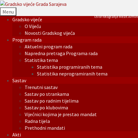
Menu
Izvor fotografije Mezit Armin
Gradsko vijeće
O Vijeću
Novosti Gradskog vijeća
Program rada
Aktuelni program rada
Napredna pretraga Programa rada
Statistika tema
Statistika programiranih tema
Statistika neprogramiranih tema
Sastav
Trenutni sastav
Sastav po strankama
Sastav po radnim tijelima
Sastav po klubovima
Vijećnici kojima je prestao mandat
Radna tijela
Prethodni mandati
Akti