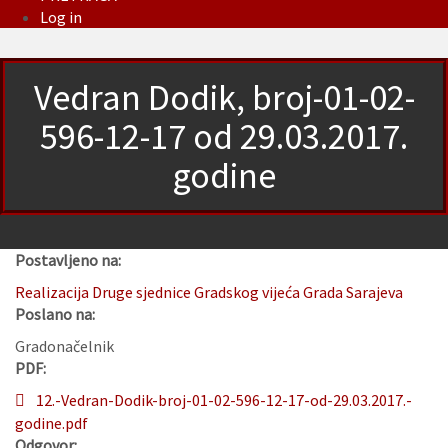
Log in
Vedran Dodik, broj-01-02-
596-12-17 od 29.03.2017.
godine
Postavljeno na:
Realizacija Druge sjednice Gradskog vijeća Grada Sarajeva
Poslano na:
Gradonačelnik
PDF:
12.-Vedran-Dodik-broj-01-02-596-12-17-od-29.03.2017.-
godine.pdf
Odgovor: