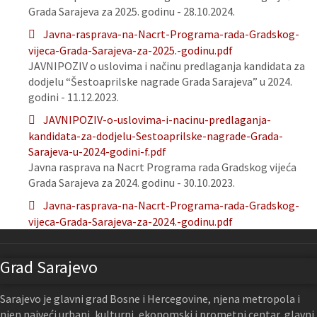
Grada Sarajeva za 2025. godinu - 28.10.2024.
Javna-rasprava-na-Nacrt-Programa-rada-Gradskog-
vijeca-Grada-Sarajeva-za-2025.-godinu.pdf
JAVNIPOZIV o uslovima i načinu predlaganja kandidata za
dodjelu “Šestoaprilske nagrade Grada Sarajeva” u 2024.
godini - 11.12.2023.
JAVNIPOZIV-o-uslovima-i-nacinu-predlaganja-
kandidata-za-dodjelu-Sestoaprilske-nagrade-Grada-
Sarajeva-u-2024-godini-f.pdf
Javna rasprava na Nacrt Programa rada Gradskog vijeća
Grada Sarajeva za 2024. godinu - 30.10.2023.
Javna-rasprava-na-Nacrt-Programa-rada-Gradskog-
vijeca-Grada-Sarajeva-za-2024.-godinu.pdf
Grad Sarajevo
Sarajevo je glavni grad Bosne i Hercegovine, njena metropola i
njen najveći urbani, kulturni, ekonomski i prometni centar, glavni