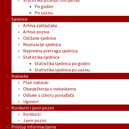
Statistika pitanja i inicijativa
Po godini
Po sazivu
Sjednice
Arhiva zaključaka
Arhiva poziva
Održane sjednice
Realizacije sjednica
Napredna pretraga sjednica
Statistika sjednica
Statistika sjednica po godini
Statistika sjednica po sazivu
Nabavke
Plan nabavki
Obavještenja o nabavkama
Odluke o izboru ponuđača
Ugovori
Konkursi i javni pozivi
Konkursi
Javni pozivi
Pristup informacijama