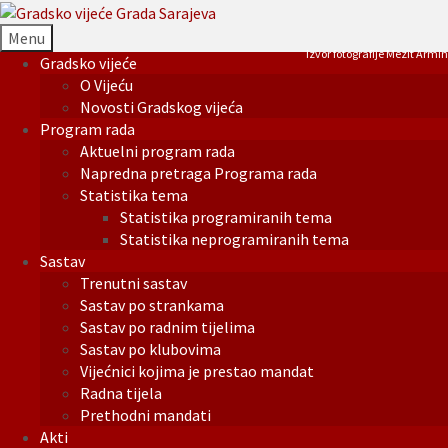
Menu
Izvor fotografije Mezit Armin
Gradsko vijeće
O Vijeću
Novosti Gradskog vijeća
Program rada
Aktuelni program rada
Napredna pretraga Programa rada
Statistika tema
Statistika programiranih tema
Statistika neprogramiranih tema
Sastav
Trenutni sastav
Sastav po strankama
Sastav po radnim tijelima
Sastav po klubovima
Vijećnici kojima je prestao mandat
Radna tijela
Prethodni mandati
Akti