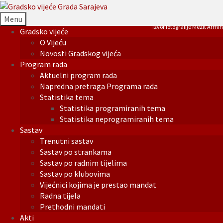
Menu
Izvor fotografije Mezit Armin
Gradsko vijeće
O Vijeću
Novosti Gradskog vijeća
Program rada
Aktuelni program rada
Napredna pretraga Programa rada
Statistika tema
Statistika programiranih tema
Statistika neprogramiranih tema
Sastav
Trenutni sastav
Sastav po strankama
Sastav po radnim tijelima
Sastav po klubovima
Vijećnici kojima je prestao mandat
Radna tijela
Prethodni mandati
Akti