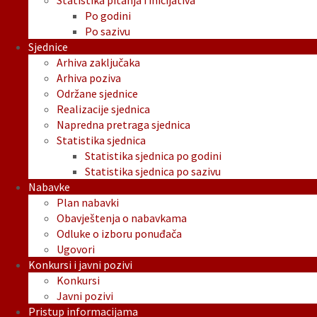
Statistika pitanja i inicijativa
Po godini
Po sazivu
Sjednice
Arhiva zaključaka
Arhiva poziva
Održane sjednice
Realizacije sjednica
Napredna pretraga sjednica
Statistika sjednica
Statistika sjednica po godini
Statistika sjednica po sazivu
Nabavke
Plan nabavki
Obavještenja o nabavkama
Odluke o izboru ponuđača
Ugovori
Konkursi i javni pozivi
Konkursi
Javni pozivi
Pristup informacijama