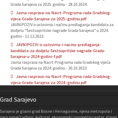
Grada Sarajeva za 2025. godinu - 28.10.2024.
Javna-rasprava-na-Nacrt-Programa-rada-Gradskog-
vijeca-Grada-Sarajeva-za-2025.-godinu.pdf
JAVNIPOZIV o uslovima i načinu predlaganja kandidata za
dodjelu “Šestoaprilske nagrade Grada Sarajeva” u 2024.
godini - 11.12.2023.
JAVNIPOZIV-o-uslovima-i-nacinu-predlaganja-
kandidata-za-dodjelu-Sestoaprilske-nagrade-Grada-
Sarajeva-u-2024-godini-f.pdf
Javna rasprava na Nacrt Programa rada Gradskog vijeća
Grada Sarajeva za 2024. godinu - 30.10.2023.
Javna-rasprava-na-Nacrt-Programa-rada-Gradskog-
vijeca-Grada-Sarajeva-za-2024.-godinu.pdf
Grad Sarajevo
Sarajevo je glavni grad Bosne i Hercegovine, njena metropola i
njen najveći urbani, kulturni, ekonomski i prometni centar, glavni