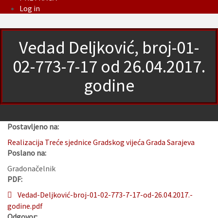
Log in
Vedad Deljković, broj-01-
02-773-7-17 od 26.04.2017.
godine
Postavljeno na:
Realizacija Treće sjednice Gradskog vijeća Grada Sarajeva
Poslano na:
Gradonačelnik
PDF:
Vedad-Deljković-broj-01-02-773-7-17-od-26.04.2017.-
godine.pdf
Odgovor: