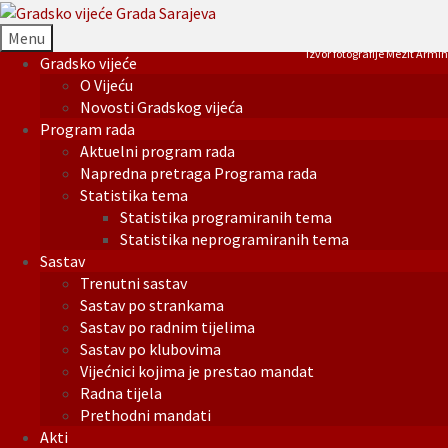
Menu
Izvor fotografije Mezit Armin
Gradsko vijeće
O Vijeću
Novosti Gradskog vijeća
Program rada
Aktuelni program rada
Napredna pretraga Programa rada
Statistika tema
Statistika programiranih tema
Statistika neprogramiranih tema
Sastav
Trenutni sastav
Sastav po strankama
Sastav po radnim tijelima
Sastav po klubovima
Vijećnici kojima je prestao mandat
Radna tijela
Prethodni mandati
Akti