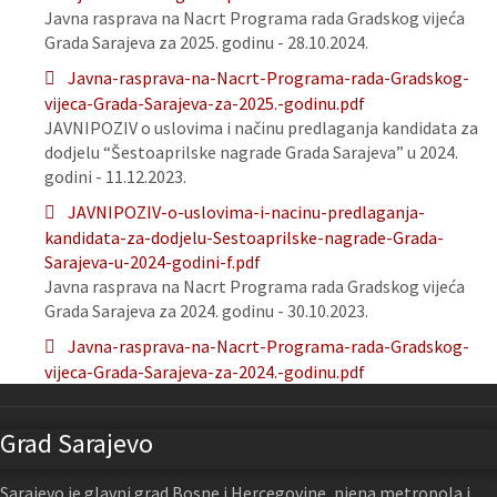
Javna rasprava na Nacrt Programa rada Gradskog vijeća
Grada Sarajeva za 2025. godinu - 28.10.2024.
Javna-rasprava-na-Nacrt-Programa-rada-Gradskog-
vijeca-Grada-Sarajeva-za-2025.-godinu.pdf
JAVNIPOZIV o uslovima i načinu predlaganja kandidata za
dodjelu “Šestoaprilske nagrade Grada Sarajeva” u 2024.
godini - 11.12.2023.
JAVNIPOZIV-o-uslovima-i-nacinu-predlaganja-
kandidata-za-dodjelu-Sestoaprilske-nagrade-Grada-
Sarajeva-u-2024-godini-f.pdf
Javna rasprava na Nacrt Programa rada Gradskog vijeća
Grada Sarajeva za 2024. godinu - 30.10.2023.
Javna-rasprava-na-Nacrt-Programa-rada-Gradskog-
vijeca-Grada-Sarajeva-za-2024.-godinu.pdf
Grad Sarajevo
Sarajevo je glavni grad Bosne i Hercegovine, njena metropola i