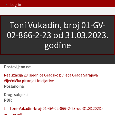
Log in
Toni Vukadin, broj 01-GV-
02-866-2-23 od 31.03.2023.
godine
Postavljeno na:
Realizacija 28. sjednice Gradskog vijeća Grada Sarajeva
Vijećnička pitanja i inicijative
Poslano na:
Drugi subjekti
PDF:
Toni-Vukadin-broj-01-GV-02-866-2-23-od-31.03.2023.-
godine.pdf