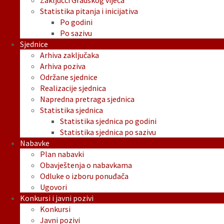
Zaključci Gradskog vijeća
Statistika pitanja i inicijativa
Po godini
Po sazivu
Sjednice
Arhiva zaključaka
Arhiva poziva
Održane sjednice
Realizacije sjednica
Napredna pretraga sjednica
Statistika sjednica
Statistika sjednica po godini
Statistika sjednica po sazivu
Nabavke
Plan nabavki
Obavještenja o nabavkama
Odluke o izboru ponuđača
Ugovori
Konkursi i javni pozivi
Konkursi
Javni pozivi