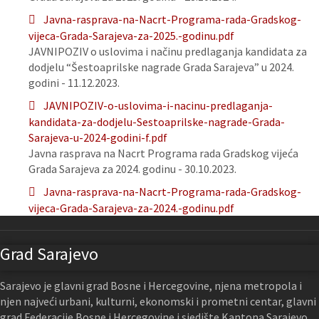
Javna-rasprava-na-Nacrt-Programa-rada-Gradskog-
vijeca-Grada-Sarajeva-za-2025.-godinu.pdf
JAVNIPOZIV o uslovima i načinu predlaganja kandidata za
dodjelu “Šestoaprilske nagrade Grada Sarajeva” u 2024.
godini - 11.12.2023.
JAVNIPOZIV-o-uslovima-i-nacinu-predlaganja-
kandidata-za-dodjelu-Sestoaprilske-nagrade-Grada-
Sarajeva-u-2024-godini-f.pdf
Javna rasprava na Nacrt Programa rada Gradskog vijeća
Grada Sarajeva za 2024. godinu - 30.10.2023.
Javna-rasprava-na-Nacrt-Programa-rada-Gradskog-
vijeca-Grada-Sarajeva-za-2024.-godinu.pdf
Grad Sarajevo
Sarajevo je glavni grad Bosne i Hercegovine, njena metropola i
njen najveći urbani, kulturni, ekonomski i prometni centar, glavni
grad Federacije Bosne i Hercegovine i sjedište Kantona Sarajevo.