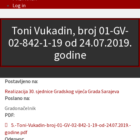
Log in
Toni Vukadin, broj 01-GV-
02-842-1-19 od 24.07.2019.
godine
Postavljeno na:
Realizacija 30. sjednice Gradskog vijeća Grada Sarajeva
Poslano na:
Gradonačelnik
PDF:
5.-Toni-Vukadin-broj-01-GV-02-842-1-19-od-24.07.2019.-
godine.pdf
Odgovor: