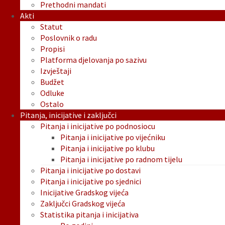
Prethodni mandati
Akti
Statut
Poslovnik o radu
Propisi
Platforma djelovanja po sazivu
Izvještaji
Budžet
Odluke
Ostalo
Pitanja, inicijative i zaključci
Pitanja i inicijative po podnosiocu
Pitanja i inicijative po vijećniku
Pitanja i inicijative po klubu
Pitanja i inicijative po radnom tijelu
Pitanja i inicijative po dostavi
Pitanja i inicijative po sjednici
Inicijative Gradskog vijeća
Zaključci Gradskog vijeća
Statistika pitanja i inicijativa