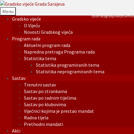
Menu
Izvor fotografije Mezit Armin
Gradsko vijeće
O Vijeću
Novosti Gradskog vijeća
Program rada
Aktuelni program rada
Napredna pretraga Programa rada
Statistika tema
Statistika programiranih tema
Statistika neprogramiranih tema
Sastav
Trenutni sastav
Sastav po strankama
Sastav po radnim tijelima
Sastav po klubovima
Vijećnici kojima je prestao mandat
Radna tijela
Prethodni mandati
Akti