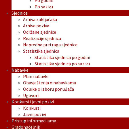
Po godini
Po sazivu
Sjednice
Arhiva zaključaka
Arhiva poziva
Održane sjednice
Realizacije sjednica
Napredna pretraga sjednica
Statistika sjednica
Statistika sjednica po godini
Statistika sjednica po sazivu
Nabavke
Plan nabavki
Obavještenja o nabavkama
Odluke o izboru ponuđača
Ugovori
Konkursi i javni pozivi
Konkursi
Javni pozivi
Pristup informacijama
Gradonačelnik