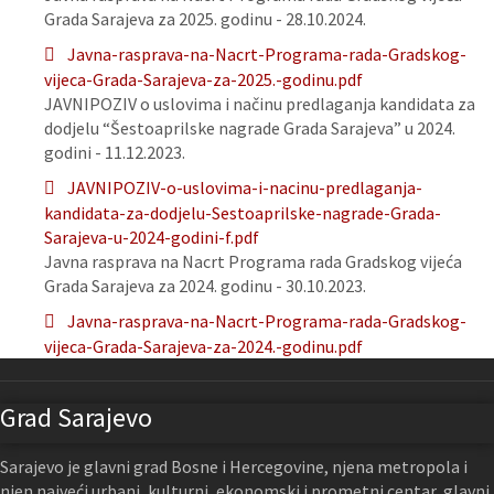
Grada Sarajeva za 2025. godinu - 28.10.2024.
Javna-rasprava-na-Nacrt-Programa-rada-Gradskog-
vijeca-Grada-Sarajeva-za-2025.-godinu.pdf
JAVNIPOZIV o uslovima i načinu predlaganja kandidata za
dodjelu “Šestoaprilske nagrade Grada Sarajeva” u 2024.
godini - 11.12.2023.
JAVNIPOZIV-o-uslovima-i-nacinu-predlaganja-
kandidata-za-dodjelu-Sestoaprilske-nagrade-Grada-
Sarajeva-u-2024-godini-f.pdf
Javna rasprava na Nacrt Programa rada Gradskog vijeća
Grada Sarajeva za 2024. godinu - 30.10.2023.
Javna-rasprava-na-Nacrt-Programa-rada-Gradskog-
vijeca-Grada-Sarajeva-za-2024.-godinu.pdf
Grad Sarajevo
Sarajevo je glavni grad Bosne i Hercegovine, njena metropola i
njen najveći urbani, kulturni, ekonomski i prometni centar, glavni