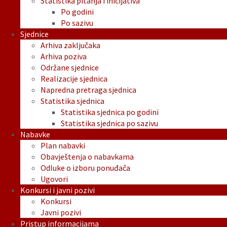
Statistika pitanja i inicijativa
Po godini
Po sazivu
Sjednice
Arhiva zaključaka
Arhiva poziva
Održane sjednice
Realizacije sjednica
Napredna pretraga sjednica
Statistika sjednica
Statistika sjednica po godini
Statistika sjednica po sazivu
Nabavke
Plan nabavki
Obavještenja o nabavkama
Odluke o izboru ponuđača
Ugovori
Konkursi i javni pozivi
Konkursi
Javni pozivi
Pristup informacijama