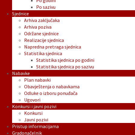
Po godini
Po sazivu
Sjednice
Arhiva zaključaka
Arhiva poziva
Održane sjednice
Realizacije sjednica
Napredna pretraga sjednica
Statistika sjednica
Statistika sjednica po godini
Statistika sjednica po sazivu
Nabavke
Plan nabavki
Obavještenja o nabavkama
Odluke o izboru ponuđača
Ugovori
Konkursi i javni pozivi
Konkursi
Javni pozivi
Pristup informacijama
Gradonačelnik