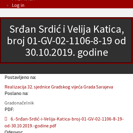
Log in
Srđan Srdić i Velija Katica,
broj 01-GV-02-1106-8-19 od
30.10.2019. godine
Postavljeno na:
Realizacija 32. sjednice Gradskog vijeća Grada Sarajeva
Poslano na:
Gradonačelnik
PDF:
6.-Srđan-Srdić-i-Velija-Katica-broj-01-GV-02-1106-8-19-
od-30.10.2019.-godine.pdf
Odgovor: