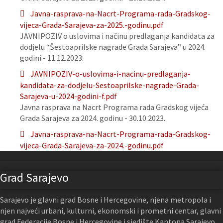
Javna-rasprava-na-Nacrt-Programa-rada-Gradskog-
vijeca-Grada-Sarajeva-za-2025.-godinu.pdf
JAVNIPOZIV o uslovima i načinu predlaganja kandidata za
dodjelu “Šestoaprilske nagrade Grada Sarajeva” u 2024.
godini - 11.12.2023.
JAVNIPOZIV-o-uslovima-i-nacinu-predlaganja-
kandidata-za-dodjelu-Sestoaprilske-nagrade-Grada-
Sarajeva-u-2024-godini-f.pdf
Javna rasprava na Nacrt Programa rada Gradskog vijeća
Grada Sarajeva za 2024. godinu - 30.10.2023.
Javna-rasprava-na-Nacrt-Programa-rada-Gradskog-
vijeca-Grada-Sarajeva-za-2024.-godinu.pdf
Grad Sarajevo
Sarajevo je glavni grad Bosne i Hercegovine, njena metropola i
njen najveći urbani, kulturni, ekonomski i prometni centar, glavni
grad Federacije Bosne i Hercegovine i sjedište Kantona Sarajevo.