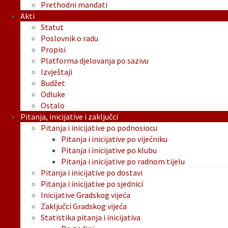
Prethodni mandati
Akti
Statut
Poslovnik o radu
Propisi
Platforma djelovanja po sazivu
Izvještaji
Budžet
Odluke
Ostalo
Pitanja, inicijative i zaključci
Pitanja i inicijative po podnosiocu
Pitanja i inicijative po vijećniku
Pitanja i inicijative po klubu
Pitanja i inicijative po radnom tijelu
Pitanja i inicijative po dostavi
Pitanja i inicijative po sjednici
Inicijative Gradskog vijeća
Zaključci Gradskog vijeća
Statistika pitanja i inicijativa