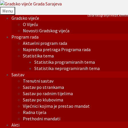
Menu
Izvor fotografije Mezit Armin
Gradsko vijeće
O Vijeću
Novosti Gradskog vijeća
Program rada
Aktuelni program rada
Napredna pretraga Programa rada
Statistika tema
Statistika programiranih tema
Statistika neprogramiranih tema
Sastav
Trenutni sastav
Sastav po strankama
Sastav po radnim tijelima
Sastav po klubovima
Vijećnici kojima je prestao mandat
Radna tijela
Prethodni mandati
Akti