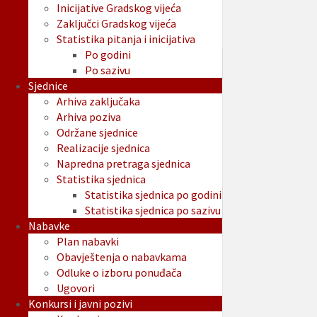
Inicijative Gradskog vijeća
Zaključci Gradskog vijeća
Statistika pitanja i inicijativa
Po godini
Po sazivu
Sjednice
Arhiva zaključaka
Arhiva poziva
Održane sjednice
Realizacije sjednica
Napredna pretraga sjednica
Statistika sjednica
Statistika sjednica po godini
Statistika sjednica po sazivu
Nabavke
Plan nabavki
Obavještenja o nabavkama
Odluke o izboru ponuđača
Ugovori
Konkursi i javni pozivi