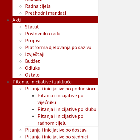
Radna tijela
Prethodni mandati
Akti
Statut
Poslovnik o radu
Propisi
Platforma djelovanja po sazivu
Izvještaji
Budžet
Odluke
Ostalo
Pitanja, inicijative i zaključci
Pitanja i inicijative po podnosiocu
Pitanja i inicijative po
vijećniku
Pitanja i inicijative po klubu
Pitanja i inicijative po
radnom tijelu
Pitanja i inicijative po dostavi
Pitanja i inicijative po sjednici