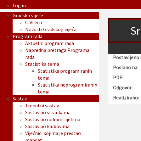
Log in
Gradsko vijeće
O Vijeću
Sr
Novosti Gradskog vijeća
Program rada
Aktuelni program rada
Napredna pretraga Programa
rada
Postavljeno 
Statistika tema
Poslano na:
Statistika programiranih
PDF:
tema
Statistika neprogramiranih
Odgovor:
tema
Realizirano:
Sastav
Trenutni sastav
Sastav po strankama
Sastav po radnim tijelima
Sastav po klubovima
Vijećnici kojima je prestao
mandat